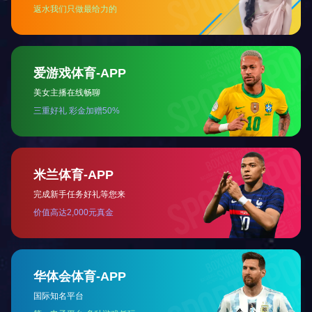
382955834@qq.com
WEBSITE QR CODE
网站二维码
扫一扫进入网站
微信公众号
扫一扫关注微信公众号
ONLINE MESSAGE
联系方式
留言应用名称：
客户留言
描述：
*
留言内容：