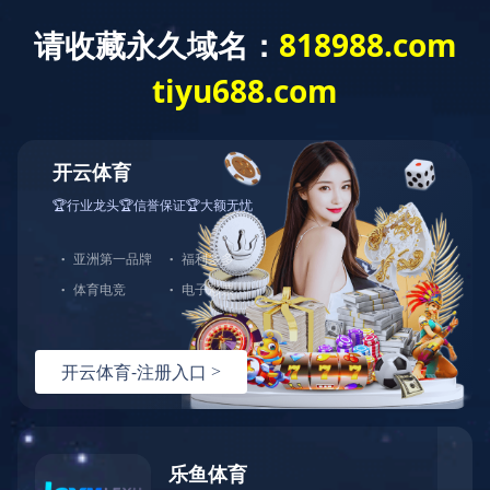
首页
公司简介
荣誉资质

荣誉资质
企业资质
企业专利
企业荣誉
企业业绩

企业业绩
市政工程业绩
公路工程业绩