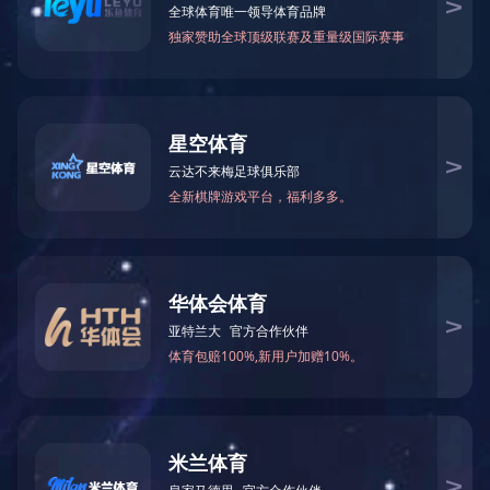
电力工程业绩
水利工程业绩
开云网页版登录入口-开云（中国） 业绩
业绩展示
新闻中心

新闻中心
公司新闻
业内动态
联系我们

联系我们
联系方式
客户留言