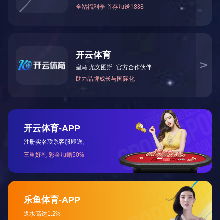
市政工程业绩
公路工程业绩
电力工程业绩
水利工程业
绩
开云网页版登录入口-开云（中国） 业绩
业绩展示
新闻中心

公司新闻
业内动态
联系我们

联系方式
客户留言
市政工程业绩
公路工程业绩
水利工程业绩
电力工程业绩
开云网页版登录入口-开云（中国） 业绩
当前位置：
首页
/
SEO详情
/
市政工程业绩