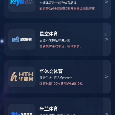
电力工程业绩
水利工程业绩
开云网页版登录入口-开云（中国） 业绩
业绩展示
新闻中心

新闻中心
公司新闻
业内动态
联系我们

联系我们
联系方式
客户留言